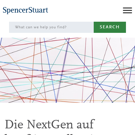
Skip
to
Main
SEARCH
Content
Die NextGen auf