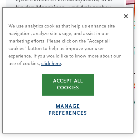
für den Maschinen- und Anlagenbau,
die Luft- und Raumfahrt oder die Öl-
und Gas-Exploration.
We use analytics cookies that help us enhance site
Nanotechnologie und
navigation, analyze site usage, and assist in our
Softwarekomponenten ergänzen das
marketing efforts. Please click on the "Accept all
cookies" button to help us improve your user
Portfolio. Die WITTENSTEIN Gruppe
experience. If you would like to know more about our
(
www.wittenstein.de
) ist an 25
use of cookies,
click here
.
Standorten und in mehr als 45
Ländern in allen wichtigen
ACCEPT ALL
Technologie- und Absatzmärkten
COOKIES
vertreten.
MANAGE
PREFERENCES