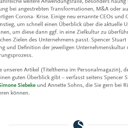
zahlreiche weitere Anwendungsfälle, besonders häufi
ng bei angestrebten Transformationen, M&A oder au
rtigen Corona- Krise. Einige neu ernannte CEOs und
nstieg, um schnell einen Überblick über die aktuelle
nen, um diese dann ggf. in eine Zielkultur zu überfüh
schen Zielen des Unternehmens passt. Spencer Stuart h
ng und Definition der jeweiligen Unternehmenskultur 
rungsprozess.
e unseren Artikel (Titelthema im Personalmagazin), d
nen guten Überblick gibt – verfasst seitens Spencer 
 Simone Siebeke
und Annette Sohns, die Sie gern bei R
eren können.