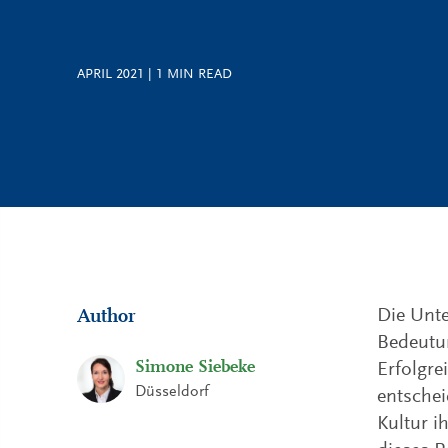
APRIL 2021
|
1
MIN READ
Die Unte
Author
Bedeutun
Simone Siebeke
Erfolgre
Düsseldorf
entschei
Kultur 