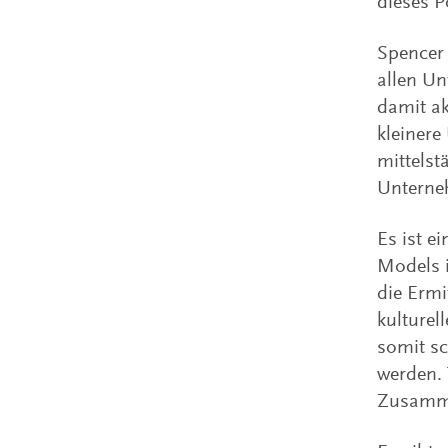
dieses P
Spencer 
allen Un
damit ak
kleinere
mittels
Unterneh
Es ist e
Models i
die Ermi
kulturel
somit sc
werden. 
Zusamme