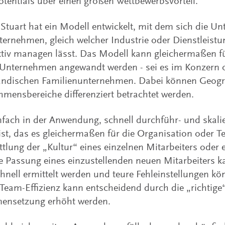
otentials über einen großen Wettbewerbsvorteil.
Stuart hat ein Modell entwickelt, mit dem sich die U
ternehmen, gleich welcher Industrie oder Dienstleis
tiv managen lässt. Das Modell kann gleichermaßen f
 Unternehmen angewandt werden - sei es im Konzern 
tändischen Familienunternehmen. Dabei können Geogr
mensbereiche differenziert betrachtet werden.
infach in der Anwendung, schnell durchführ- und skalie
st, das es gleichermaßen für die Organisation oder Te
ttlung der „Kultur“ eines einzelnen Mitarbeiters oder e
le Passung eines einzustellenden neuen Mitarbeiters k
hnell ermittelt werden und teure Fehleinstellungen k
Team-Effizienz kann entscheidend durch die „richtige“
nsetzung erhöht werden.