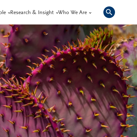
ple
Research & Insight
Who We Are