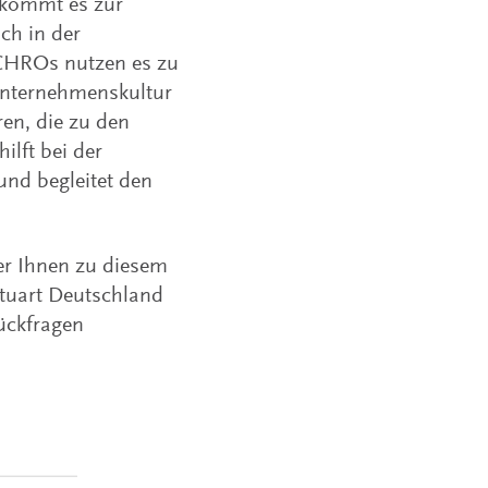
g kommt es zur
ch in der
 CHROs nutzen es zu
 Unternehmenskultur
ren, die zu den
ilft bei der
und begleitet den
er Ihnen zu diesem
Stuart Deutschland
ückfragen