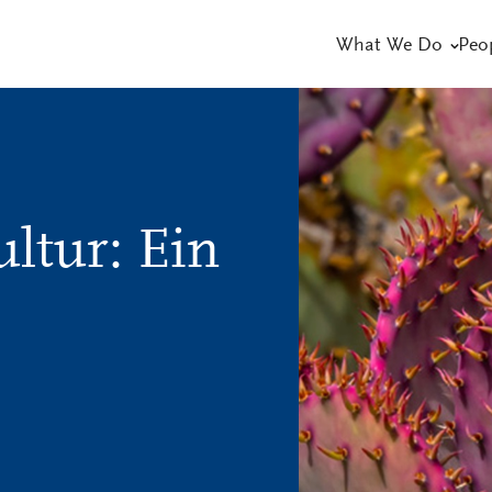
What We Do
Peo
ltur: Ein