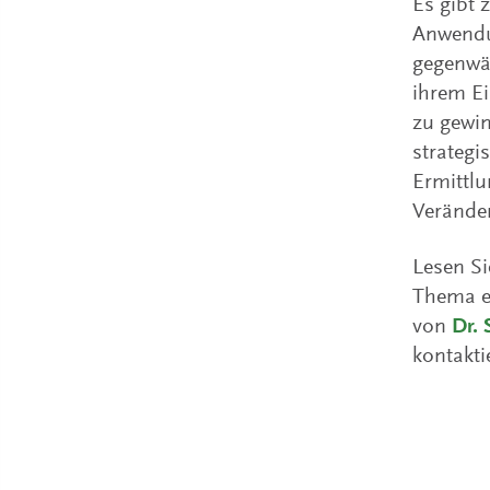
Es gibt 
Anwendu
gegenwä
ihrem Ei
zu gewin
strategi
Ermittlu
Verände
Lesen Si
Thema ei
von
Dr.
kontakti