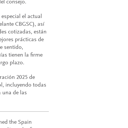
el consejo.
especial el actual
elante CBGSC), así
des cotizadas, están
jores prácticas de
e sentido,
s tienen la firme
argo plazo.
tración 2025 de
l, incluyendo todas
a una de las
hed the Spain