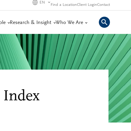
EN
Find a Location
Client Login
Contact
ple
Research & Insight
Who We Are
 Index