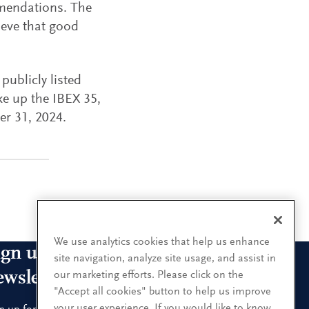
mendations. The
ieve that good
ublicly listed
ke up the IBEX 35,
r 31, 2024.
We use analytics cookies that help us enhance
ign up for our leadership
site navigation, analyze site usage, and assist in
ewsletters
our marketing efforts. Please click on the
"Accept all cookies" button to help us improve
your user experience. If you would like to know