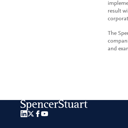
impleme
result w
corporat
The Spen
companie
and exa