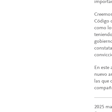
importan
Creemos 
Código d
como los
teniendo
gobierno
constata
convicci
En este 
nuevo an
las que 
compañí
2025 mar