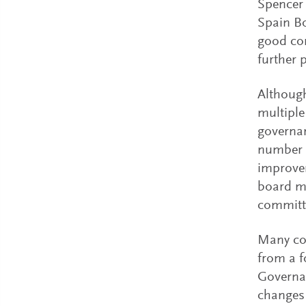
Spencer 
Spain Bo
good cor
further 
Although
multiple
governan
number o
improvem
board me
committ
Many co
from a f
Governan
changes 