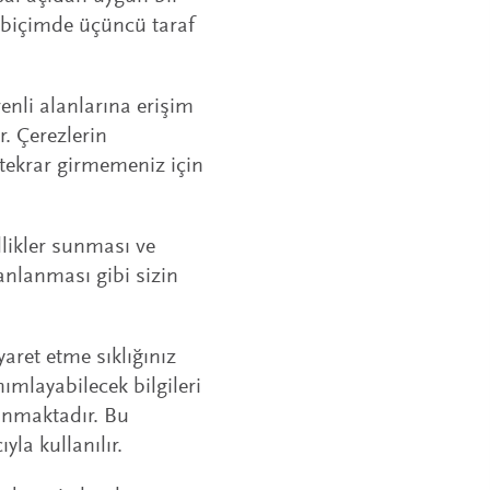
n biçimde üçüncü taraf
enli alanlarına erişim
. Çerezlerin
 tekrar girmemeniz için
llikler sunması ve
manlanması gibi sizin
iyaret etme sıklığınız
nımlayabilecek bilgileri
anmaktadır. Bu
la kullanılır.