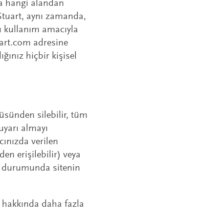
la hangi alandan
Stuart, aynı zamanda,
plu kullanım amacıyla
uart.com adresine
ğınız hiçbir kişisel
cüsünden silebilir, tüm
 uyarı almayı
ıcınızda verilen
n erişilebilir) veya
si durumunda sitenin
ği hakkında daha fazla