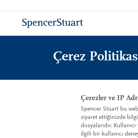
Skip
to
Main
Content
Çerez Politikas
Çerezler ve IP Adre
Spencer Stuart bu web s
ziyaret ettiğinizde bil
dosyalarıdır. Kullanıcı
ilgili bir kullanıcı d