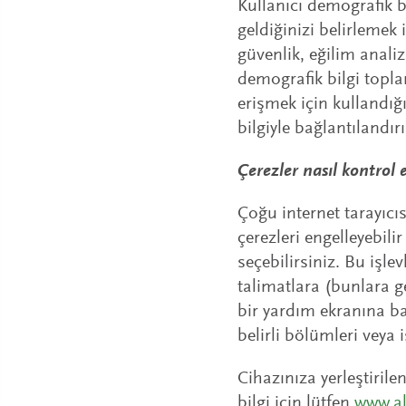
Kullanıcı demografik b
geldiğinizi belirleme
güvenlik, eğilim analiz
demografik bilgi topl
erişmek için kullandığı
bilgiyle bağlantılandır
Çerezler nasıl kontrol e
Çoğu internet tarayıcıs
çerezleri engelleyebil
seçebilirsiniz. Bu işle
talimatlara (bunlara g
bir yardım ekranına ba
belirli bölümleri veya 
Cihazınıza yerleştirile
bilgi için lütfen
www.al