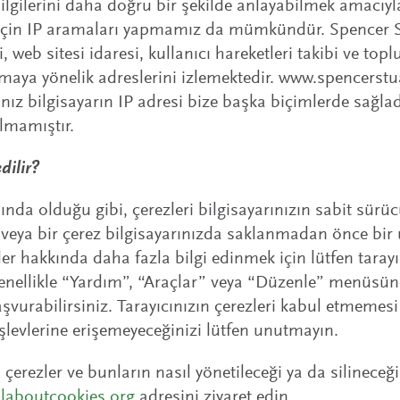
ilgilerini daha doğru bir şekilde anlayabilmek amacıy
k için IP aramaları yapmamız da mümkündür. Spencer 
i, web sitesi idaresi, kullanıcı hareketleri takibi ve to
amaya yönelik adreslerini izlemektedir. www.spencerst
nız bilgisayarın IP adresi bize başka biçimlerde sağladı
ılmamıştır.
dilir?
ında olduğu gibi, çerezleri bilgisayarınızın sabit sürü
ir veya bir çerez bilgisayarınızda saklanmadan önce bir
vler hakkında daha fazla bilgi edinmek için lütfen taray
enellikle “Yardım”, “Araçlar” veya “Düzenle” menüsünde
şvurabilirsiniz. Tarayıcınızın çerezleri kabul etmeme
işlevlerine erişemeyeceğinizi lütfen unutmayın.
n çerezler ve bunların nasıl yönetileceği ya da silinece
laboutcookies.org
adresini ziyaret edin.