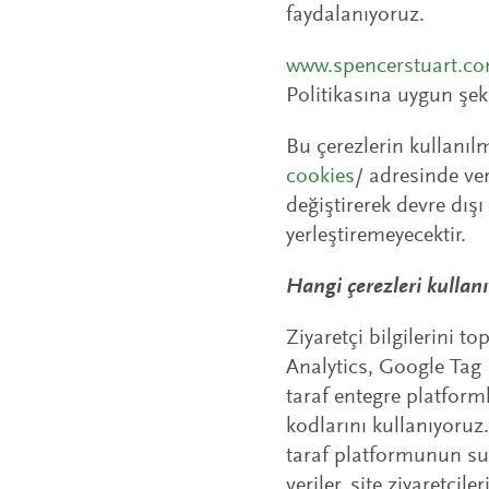
faydalanıyoruz.
www.spencerstuart.c
Politikasına uygun şek
Bu çerezlerin kullanıl
cookies
/ adresinde ver
değiştirerek devre dışı
yerleştiremeyecektir.
Hangi çerezleri kullan
Ziyaretçi bilgilerini
Analytics, Google Tag
taraf entegre platforml
kodlarını kullanıyoruz
taraf platformunun sun
veriler, site ziyaretçi