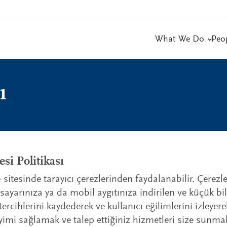
What We Do
Peo
ı
si Politikası
itesinde tarayıcı çerezlerinden faydalanabilir. Çerezler
gisayarınıza ya da mobil aygıtınıza indirilen ve küçük bi
 tercihlerini kaydederek ve kullanıcı eğilimlerini izleyer
eneyimi sağlamak ve talep ettiğiniz hizmetleri size sunm