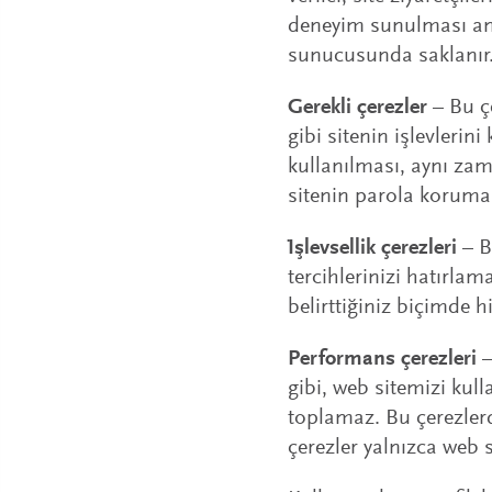
deneyim sunulması ama
sunucusunda saklanır
Gerekli çerezler
– Bu ç
gibi sitenin işlevleri
kullanılması, aynı zam
sitenin parola korumal
İşlevsellik çerezleri
– B
tercihlerinizi hatırlam
belirttiğiniz biçimde 
Performans çerezleri
–
gibi, web sitemizi kull
toplamaz. Bu çerezler
çerezler yalnızca web 