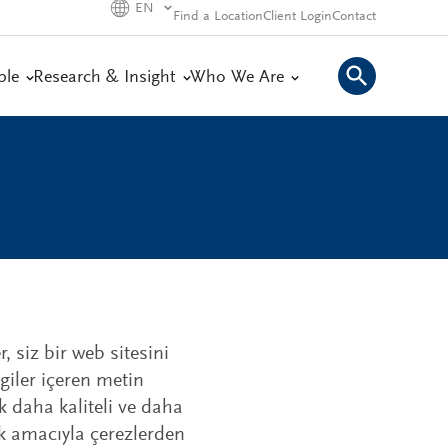
EN
Find a Location
Client Login
Contact
ple
Research & Insight
Who We Are
, siz bir web sitesini
lgiler içeren metin
ek daha kaliteli ve daha
ak amacıyla çerezlerden