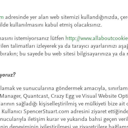
om
adresinde yer alan web sitemizi kullandığınızda, çer
ilde kullanılmasını kabul etmiş olacaksınız.
masını istemiyorsanız lütfen
http://www.allaboutcooki
ilen talimatları izleyerek ya da tarayıcı ayarlarınızı aşa
 bırakın; bu sayede bu web sitesi bilgisayarınıza ya da 
ıyoruz?
 toplamak ve sunucularına göndermek amacıyla, sınırla
 Manager, Quantcast, Crazy Egg ve Visual Website Opt
arının sağladığı kişiselleştirilmiş ve mülkiyeti bize ait
. Kullanıcı SpencerStuart.com adresini ziyaret ettiğinde
ucularıyla iletişim kurar ve yukarıda bahsi geçen veril
lerinin deneyiminin iyileştirilmesi ve ziyaretçilere bağla