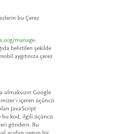
ezlerin bu Çerez
es.org/manage-
ğıda belirtilen şekilde
mobil aygıtınıza çerez
ma olmaksızın Google
imizer’ı içeren üçüncü
 olan JavaScript
 bu kod, ilgili üçüncü
eri gönderir. Bu
msal açıdan uygun bir