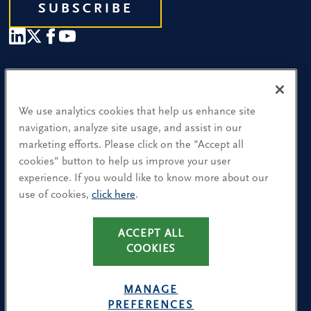
SUBSCRIBE
Our People
Find a Location
We use analytics cookies that help us enhance site
navigation, analyze site usage, and assist in our
Research and Insight
marketing efforts. Please click on the "Accept all
cookies" button to help us improve your user
What We Do
experience. If you would like to know more about our
Contact Us
use of cookies,
click here
.
CA Residents: Use of My Information
ACCEPT ALL
COOKIES
Terms & Conditions
Privacy Policy
MANAGE
Cookie Policy
PREFERENCES