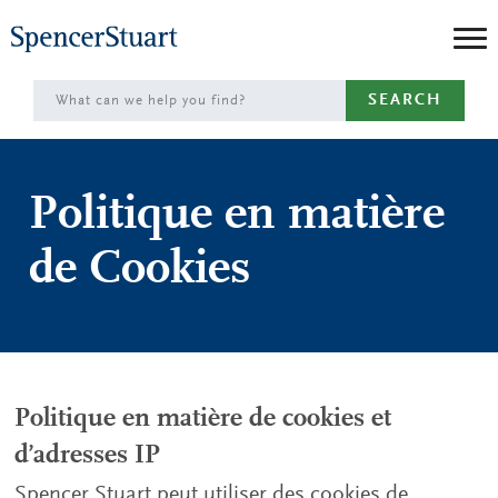
Skip
to
Main
SEARCH
Content
Politique en matière
de Cookies
Politique en matière de cookies et
d’adresses IP
Spencer Stuart peut utiliser des cookies de